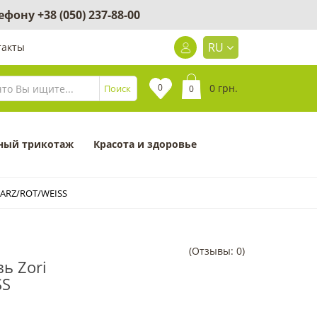
лефону
+38 (050) 237-88-00
RU
такты
0
0 грн.
Поиск
0
ный трикотаж
Красота и здоровье
WARZ/ROT/WEISS
(Отзывы: 0)
ь Zori
SS