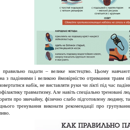
 правильно падати – велике мистецтво. Цьому навчають
ана з падіннями і великою ймовірністю отримання травм п
повертатися набік, не виставляти руки чи лікті під час паді
офілактику травматизму. Але навіть спеціально треновані л
орити про звичайну, фізично слабо підготовлену людину, та
днього тренування виконати рекомендації про груп
у
ванн
иво.