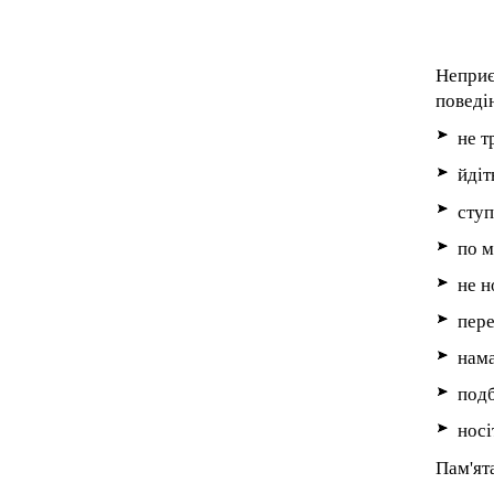
Непри
поведі
не т
йдіт
ступ
по м
не н
пере
нама
подб
носі
Пам'ят