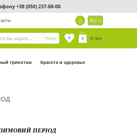
лефону
+38 (050) 237-88-00
RU
такты
0
0 грн.
Поиск
0
ный трикотаж
Красота и здоровье
ІОД
1
 ЗИМОВИЙ ПЕРІОД