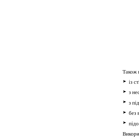
Також
із с
з не
з п
без 
підо
Викори