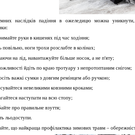
ємних наслідків падіння в ожеледицю можна уникнути,
нки:
римайте руки в кишенях під час ход
іння
;
ь повільно, ноги трохи розслабте в колінах;
аючи на лід, навантажуйте більше
носок
, а не п'яту;
ожливості йдіть по краю тротуару з непротоптаним снігом;
осіть важкі сумки з довгим ремінцем або ручкою;
сувайтеся невеликими ковзними кроками;
гайтеся наступати на всю стопу;
айте про правильне взуття;
ть льодоступи.
айте, що найкраща профілактика зимових травм – обережніс