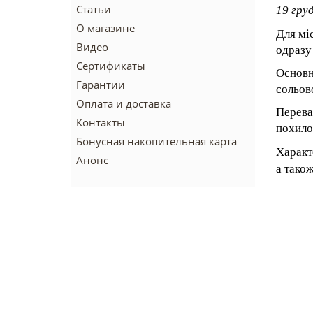
Статьи
19 гру
О магазине
Для мі
Видео
одразу
Сертификаты
Основн
Гарантии
сольов
Оплата и доставка
Перева
Контакты
похилог
Бонусная накопительная карта
Характ
Анонс
а також