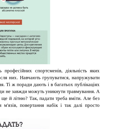
 професійних спортсменів, діяльність яких
ісля них. Навчають групуватися, напружувати
ння. Ті ж поради дають і в багатьох публікаціях
юди не завжди можуть уникнути травмування. А
 ще й літню? Так, падати треба вміти. Але без
я м'язів, повертання набік і так далі просто