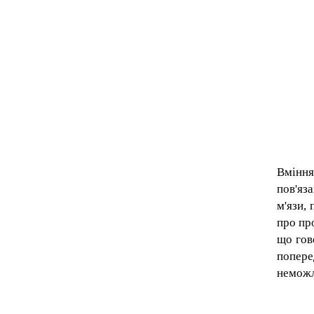
Вміння
пов'яз
м'язи, 
про пр
що гов
попере
неможл