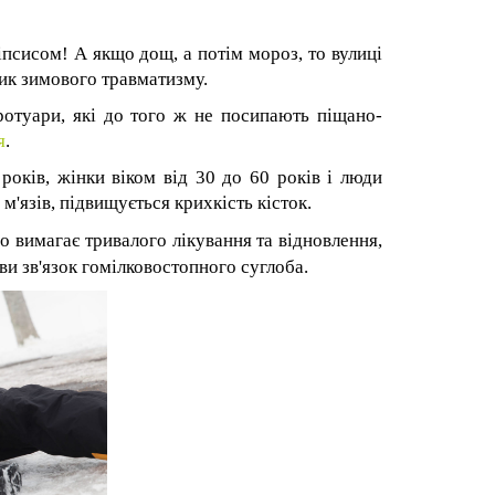
псисом! А якщо дощ, а потім мороз, то вулиці
ик зимового травматизму.
отуари, які до того ж не посипають піщано-
я
.
оків, жінки віком від 30 до 60 років і люди
 м'язів, підвищується крихкість кісток.
о вимагає тривалого лікування та відновлення,
ви зв'язок гомілковостопного суглоба.