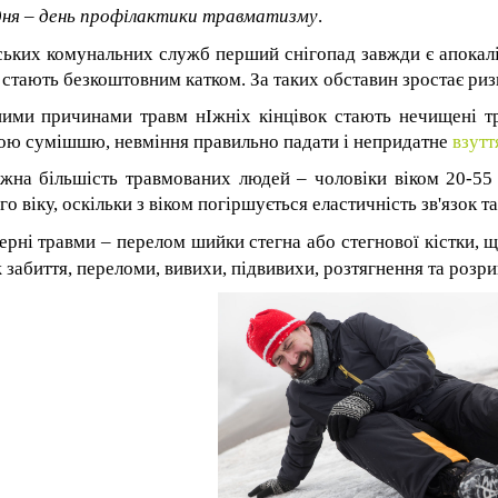
дня – день профілактики травматизму
.
ських комунальних служб перший снігопад завжди є апокалі
 стають безкоштовним катком. За таких обставин зростає риз
ими причинами травм нІжніх кінцівок стають нечищені тр
ою сумішшю, невміння правильно падати і непридатне
взутт
жна більшість травмованих людей – чоловіки віком 20-55 р
о віку, оскільки з віком погіршується еластичність зв'язок та
ерні травми – перелом шийки стегна або стегнової кістки, щ
 забиття, переломи, вивихи, підвивихи, розтягнення та розри