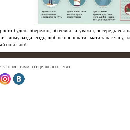
росто будьте обережні, об
ачлив
і та уважні, зосередьтеся 
е з дому заздалегідь, щоб не поспішати і мати запас часу, а
ай повільно!
 за новостями в социальных сетях