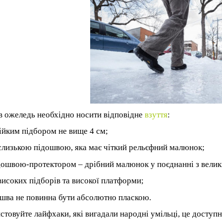
в
ожеледь необхідно носити відповідне
взуття
:
тійким підбором не вище 4 см;
слизькою підошвою, яка має чіткий рельєфний малюнок;
ідошвою-протектором
–
дрібний малюнок у поєднанні з велик
високих підборів та високої платформи;
шва не повинна бути абсолютно пл
а
скою.
стовуйте лайфхаки, які вигадали народні умільці, це доступ