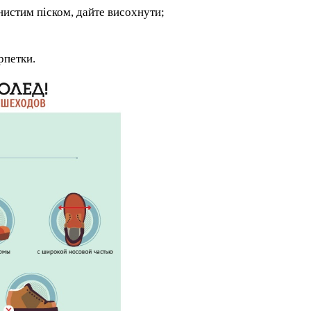
нистим
піском, дайте висохнути;
рпетк
и
.