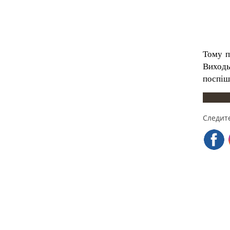
Тому п
Виходьт
поспіш
Следите