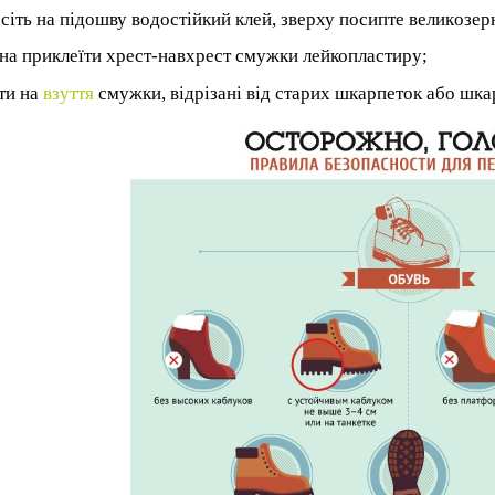
сіть на підошву водостійкий клей, зверху посипте велик
озер
а приклеїти хрест-навхрест смужки лейкопластиру;
ти на
взуття
смужки, відрізані від старих шкарпеток або шка